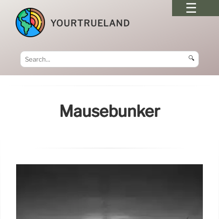
YOURTRUELAND
🔍
Mäusebunker